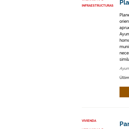
Pl
INFRAESTRUCTURAS
Plan
orie
apru
Ayun
homo
munic
neces
simil
Ayun
Últim
VIVIENDA
Par