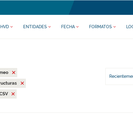
HVD
ENTIDADES
FECHA
FORMATOS
LO
rmeo
Recientemen
ructuras
CSV