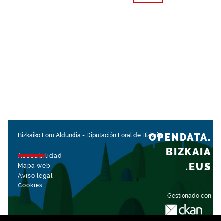
OPENDATA.
Bizkaiko Foru Aldundia
-
Diputación Foral de Bizkaia
BIZKAIA
Accesibilidad
.EUS
Mapa web
Aviso legal
Cookies
Gestionado con