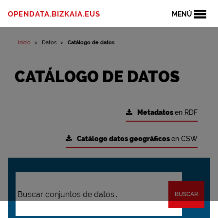
OPENDATA.BIZKAIA.EUS
MENÚ
Inicio
Datos
Catálogo de datos
CATÁLOGO DE DATOS
Metadatos
en RDF
Catálogo datos geográficos
en CSW
BUSCAR