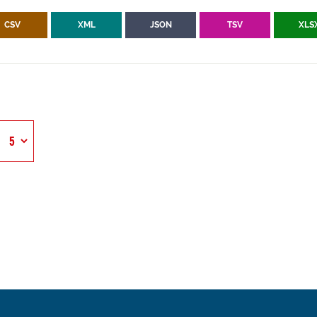
CSV
XML
JSON
TSV
XLS