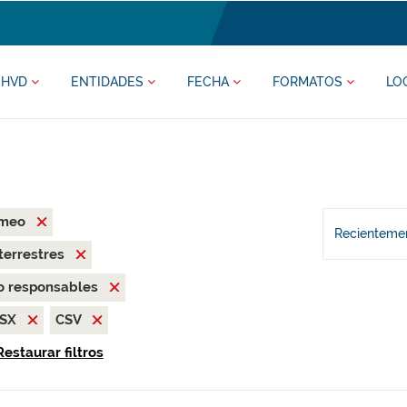
HVD
ENTIDADES
FECHA
FORMATOS
LO
rmeo
Recientemen
terrestres
o responsables
LSX
CSV
Restaurar filtros