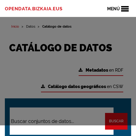
OPENDATA.BIZKAIA.EUS
MENÚ
Inicio
Datos
Catálogo de datos
CATÁLOGO DE DATOS
Metadatos
en RDF
Catálogo datos geográficos
en CSW
BUSCAR