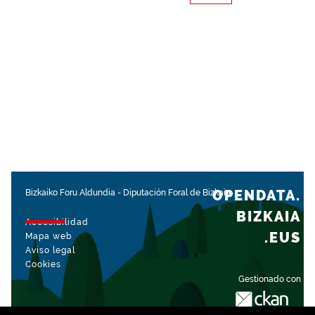
OPENDATA.
Bizkaiko Foru Aldundia
-
Diputación Foral de Bizkaia
BIZKAIA
Accesibilidad
.EUS
Mapa web
Aviso legal
Cookies
Gestionado con