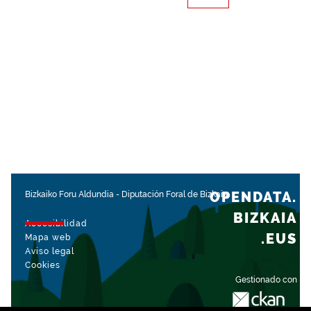
OPENDATA.
Bizkaiko Foru Aldundia
-
Diputación Foral de Bizkaia
BIZKAIA
Accesibilidad
.EUS
Mapa web
Aviso legal
Cookies
Gestionado con