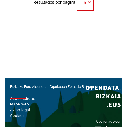
Resultados por página
OPENDATA.
Bizkaiko Foru Aldundia
-
Diputación Foral de Bizkaia
BIZKAIA
Accesibilidad
.EUS
Mapa web
Aviso legal
Cookies
Gestionado con