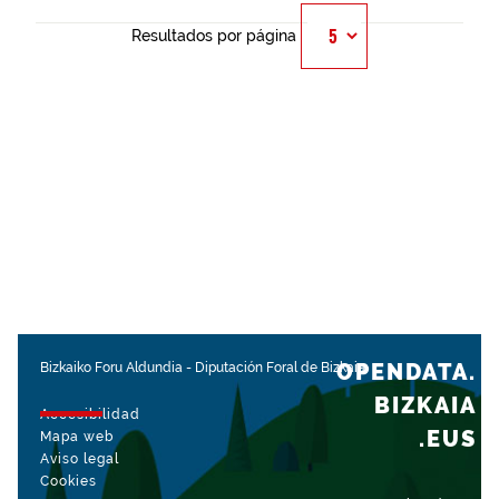
Resultados por página
OPENDATA.
Bizkaiko Foru Aldundia
-
Diputación Foral de Bizkaia
BIZKAIA
Accesibilidad
.EUS
Mapa web
Aviso legal
Cookies