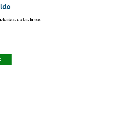
aldo
zkaibus de las líneas
X