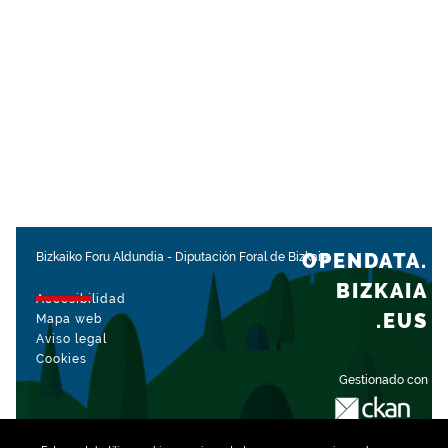
OPENDATA.
Bizkaiko Foru Aldundia
-
Diputación Foral de Bizkaia
BIZKAIA
Accesibilidad
.EUS
Mapa web
Aviso legal
Cookies
Gestionado con