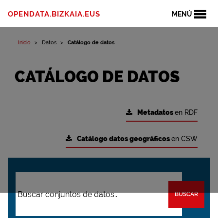
OPENDATA.BIZKAIA.EUS
MENÚ
Inicio
Datos
Catálogo de datos
CATÁLOGO DE DATOS
Metadatos
en RDF
Catálogo datos geográficos
en CSW
BUSCAR