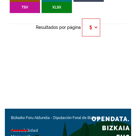
TSV
XLSX
Resultados por página
OPENDATA.
Bizkaiko Foru Aldundia
-
Diputación Foral de Bizkaia
BIZKAIA
Accesibilidad