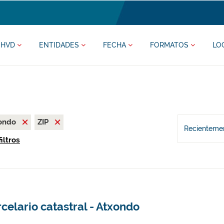
HVD
ENTIDADES
FECHA
FORMATOS
LO
xondo
ZIP
Recientemen
iltros
celario catastral - Atxondo