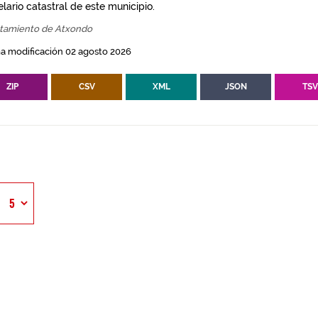
lario catastral de este municipio.
tamiento de Atxondo
a modificación 02 agosto 2026
ZIP
CSV
XML
JSON
TS