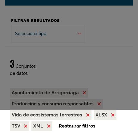
FILTRAR RESULTADOS
Selecciona tipo
3
Conjuntos
de datos
Ayuntamiento de Arrigorriaga
Produccion y consumo responsables
Vida de ecosistemas terrestres
XLSX
TSV
XML
Restaurar filtros