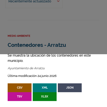
Recientemente actualizado
MEDIO AMBIENTE
Contenedores - Arratzu
Se muestra la ubicación de los contenedores en este
municipio.
Ayuntamiento de Arratzu
Última modificación 24 junio 2026
CSV
XML
JSON
TSV
XLSX