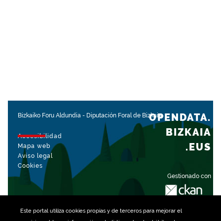
OPENDATA.
Bizkaiko Foru Aldundia
-
Diputación Foral de Bizkaia
BIZKAIA
Accesibilidad
.EUS
Mapa web
Aviso legal
Cookies
Gestionado con
Este portal utiliza
cookies
propias y de terceros para mejorar el