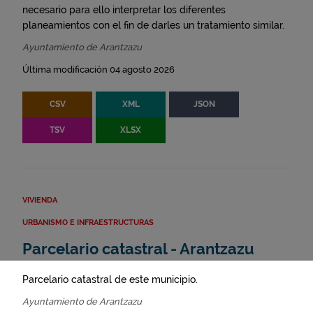
necesario para ello interpretar los diferentes
planeamientos con el fin de darles un tratamiento similar.
Ayuntamiento de Arantzazu
Última modificación 04 agosto 2026
CSV
XML
JSON
TSV
XLSX
VIVIENDA
URBANISMO E INFRAESTRUCTURAS
Parcelario catastral - Arantzazu
Parcelario catastral de este municipio.
Ayuntamiento de Arantzazu