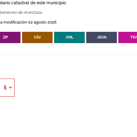
lario catastral de este municipio.
tamiento de Arantzazu
a modificación 02 agosto 2026
ZIP
CSV
XML
JSON
TS