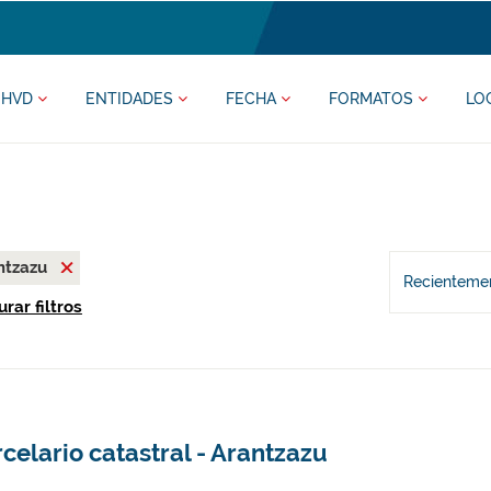
HVD
ENTIDADES
FECHA
FORMATOS
LO
ntzazu
Recientemen
rar filtros
celario catastral - Arantzazu