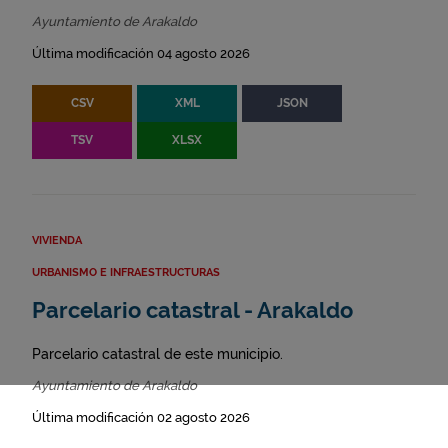
Ayuntamiento de Arakaldo
Última modificación 04 agosto 2026
CSV
XML
JSON
TSV
XLSX
VIVIENDA
URBANISMO E INFRAESTRUCTURAS
Parcelario catastral - Arakaldo
Parcelario catastral de este municipio.
Ayuntamiento de Arakaldo
Última modificación 02 agosto 2026