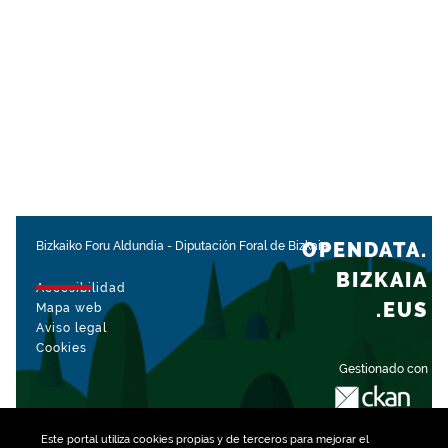
OPENDATA.
Bizkaiko Foru Aldundia
-
Diputación Foral de Bizkaia
BIZKAIA
Accesibilidad
.EUS
Mapa web
Aviso legal
Cookies
Gestionado con
Este portal utiliza
cookies
propias y de terceros para mejorar el