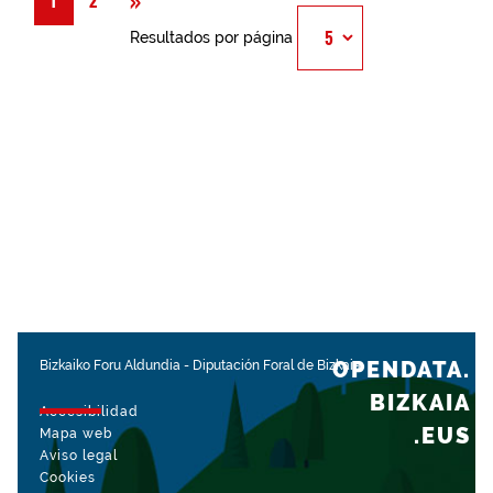
»
1
2
Resultados por página
OPENDATA.
Bizkaiko Foru Aldundia
-
Diputación Foral de Bizkaia
BIZKAIA
Accesibilidad
.EUS
Mapa web
Aviso legal
Cookies