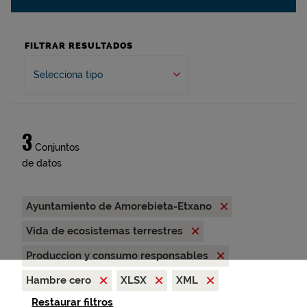
FILTRAR RESULTADOS
Selecciona tipo
3
Conjuntos
de datos
Ayuntamiento de Amorebieta-Etxano
Vida de ecosistemas terrestres
Produccion y consumo responsables
Hambre cero
XLSX
XML
Restaurar filtros