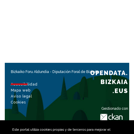
OPENDATA.
Bizkaiko Foru Aldundia
-
Diputación Foral de Bizkaia
BIZKAIA
Accesibilidad
.EUS
Mapa web
Aviso legal
Cookies
Gestionado con
Este portal utiliza
cookies
propias y de terceros para mejorar el