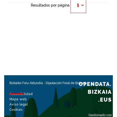
Resultados por página
OPENDATA.
Bizkaiko Foru Aldundia
-
Diputación Foral de Bizkaia
BIZKAIA
Accesibilidad
.EUS
Mapa web
Aviso legal
Cookies
Gestionado con