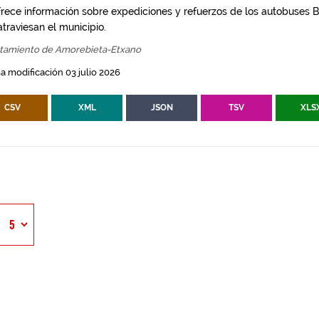
frece información sobre expediciones y refuerzos de los autobuses Bi
traviesan el municipio.
tamiento de Amorebieta-Etxano
a modificación 03 julio 2026
CSV
XML
JSON
TSV
XLS