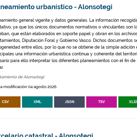
neamiento urbanístico - Alonsotegi
eamiento general vigente y datos generales. La información recogida
ntativo, ya que los únicos documentos normativos o vinculantes son 
eban, que están elaborados en soporte papel y obran en los archivo
tamientos, Diputación Foral y Gobierno Vasco. Dichos documentos s
geneidad entre ellos, por lo que no se obtiene de la simple adición
ipales una información urbanística continua y coherente del territor
ario para ello interpretar los diferentes planeamientos con el fin de
ar.
tamiento de Alonsotegi
a modificación 04 agosto 2026
CSV
XML
JSON
TSV
XLS
celario catastral - Alonsotegi