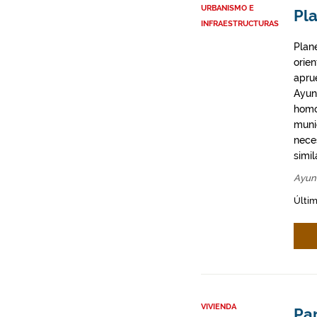
URBANISMO E
Pla
INFRAESTRUCTURAS
Plan
orie
apru
Ayun
homo
munic
neces
simil
Ayun
Últim
VIVIENDA
Par