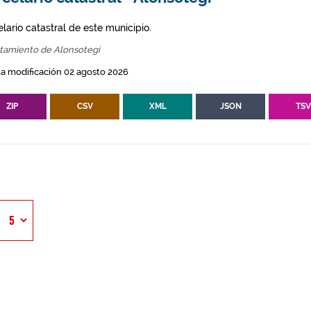
lario catastral de este municipio.
tamiento de Alonsotegi
a modificación 02 agosto 2026
ZIP
CSV
XML
JSON
TS