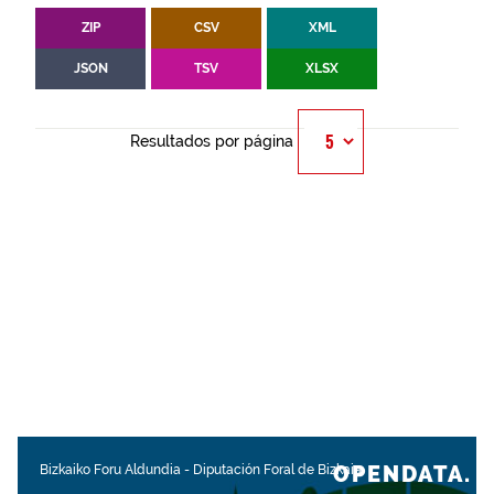
ZIP
CSV
XML
JSON
TSV
XLSX
Resultados por página
OPENDATA.
Bizkaiko Foru Aldundia
-
Diputación Foral de Bizkaia