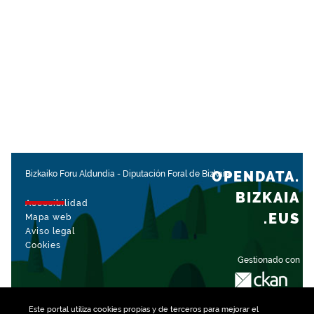
OPENDATA.
Bizkaiko Foru Aldundia
-
Diputación Foral de Bizkaia
BIZKAIA
Accesibilidad
.EUS
Mapa web
Aviso legal
Cookies
Gestionado con
Este portal utiliza
cookies
propias y de terceros para mejorar el