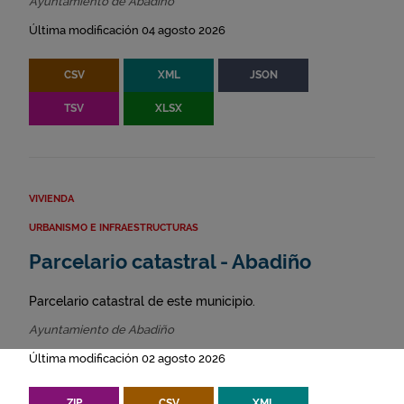
Ayuntamiento de Abadiño
Última modificación 04 agosto 2026
CSV
XML
JSON
TSV
XLSX
VIVIENDA
URBANISMO E INFRAESTRUCTURAS
Parcelario catastral - Abadiño
Parcelario catastral de este municipio.
Ayuntamiento de Abadiño
Última modificación 02 agosto 2026
ZIP
CSV
XML