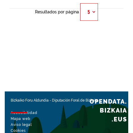
Resultados por página
OPENDATA.
Bizkaiko Foru Aldundia
-
Diputación Foral de Bizkaia
BIZKAIA
Accesibilidad
.EUS
Mapa web
Aviso legal
Cookies