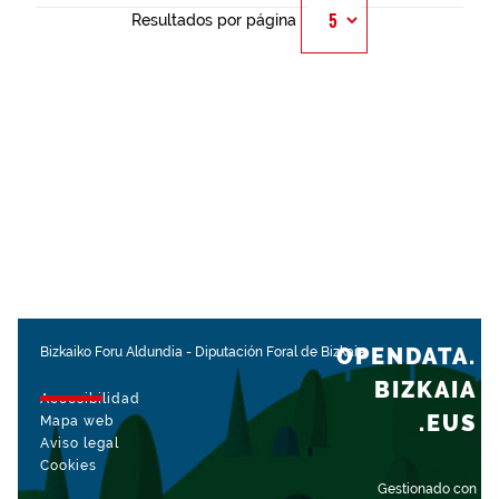
Resultados por página
OPENDATA.
Bizkaiko Foru Aldundia
-
Diputación Foral de Bizkaia
BIZKAIA
Accesibilidad
.EUS
Mapa web
Aviso legal
Cookies
Gestionado con