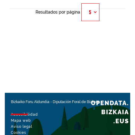
Resultados por página
OPENDATA.
Bizkaiko Foru Aldundia
-
Diputación Foral de Bizkaia
BIZKAIA
Accesibilidad
.EUS
Mapa web
Aviso legal
Cookies