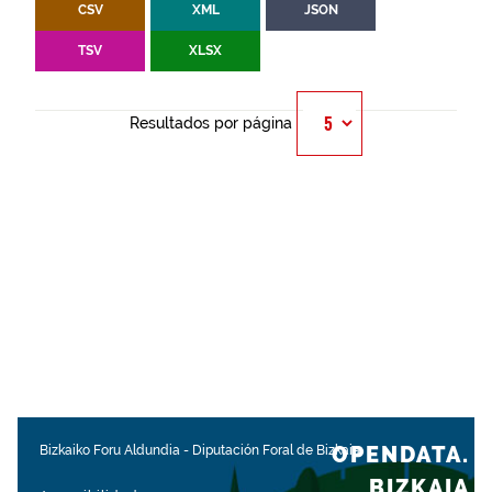
CSV
XML
JSON
TSV
XLSX
Resultados por página
OPENDATA.
Bizkaiko Foru Aldundia
-
Diputación Foral de Bizkaia
BIZKAIA