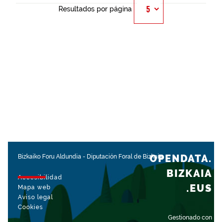
Resultados por página
OPENDATA.
Bizkaiko Foru Aldundia
-
Diputación Foral de Bizkaia
BIZKAIA
Accesibilidad
.EUS
Mapa web
Aviso legal
Cookies
Gestionado con