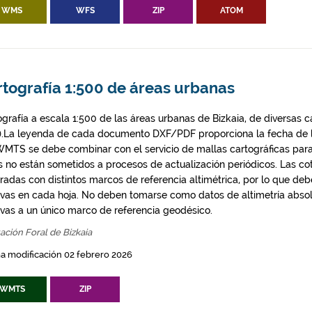
WMS
WFS
ZIP
ATOM
rtografía 1:500 de áreas urbanas
ografía a escala 1:500 de las áreas urbanas de Bizkaia, de diversas 
).La leyenda de cada documento DXF/PDF proporciona la fecha de la
WMTS se debe combinar con el servicio de mallas cartográficas para
s no están sometidos a procesos de actualización periódicos. Las c
radas con distintos marcos de referencia altimétrica, por lo que deb
tivas en cada hoja. No deben tomarse como datos de altimetría absol
tivas a un único marco de referencia geodésico.
ación Foral de Bizkaia
a modificación 02 febrero 2026
WMTS
ZIP