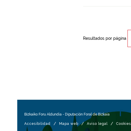
Resultados por página
Bizkaiko Foru Aldundia
-
Diputación Foral de Bizkaia
/
/
/
Accesibilidad
Mapa web
Aviso legal
Cookies