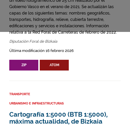
un vuelo fotogramétrico de 25 cm realizado por el
Gobierno Vasco en el verano de 2021. Se actualizán las
capas de los siguientes temas: nombres geográficos,
transportes, hidrografía, relieve, cubierta terrestre,
edificaciones y servicios e instalaciones. Información
relativa a la Red Foral de Carreteras de febrero de 2022.
Diputación Foral de Bizkaia
Última modificación 16 febrero 2026
ZIP
ATOM
TRANSPORTE
URBANISMO E INFRAESTRUCTURAS
Cartografía 1:5000 (BTB 1:5000),
máxima actualidad, de Bizkaia