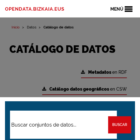
OPENDATA.BIZKAIA.EUS
MENÚ
Inicio
Datos
Catálogo de datos
CATÁLOGO DE DATOS
Metadatos
en RDF
Catálogo datos geográficos
en CSW
BUSCAR