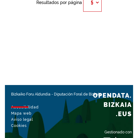
Resultados por página
OPENDATA.
Bizkaiko Foru Aldundia
-
Diputación Foral de Bizkaia
BIZKAIA
Accesibilidad
.EUS
Mapa web
Aviso legal
Cookies
Gestionado con