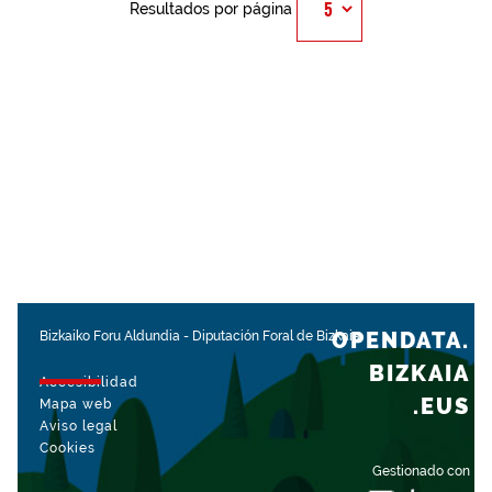
Resultados por página
OPENDATA.
Bizkaiko Foru Aldundia
-
Diputación Foral de Bizkaia
BIZKAIA
Accesibilidad
.EUS
Mapa web
Aviso legal
Cookies
Gestionado con