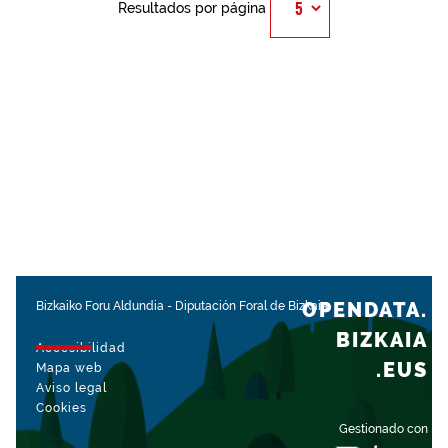
Resultados por página
OPENDATA.
Bizkaiko Foru Aldundia
-
Diputación Foral de Bizkaia
BIZKAIA
Accesibilidad
.EUS
Mapa web
Aviso legal
Cookies
Gestionado con