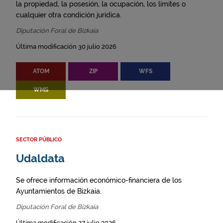
la propiedad, la posesión, la ocupación, los límites o
cualquier otra condición jurídica.
Diputación Foral de Bizkaia
Última modificación 30 julio 2026
ATOM
ZIP
WFS
WMS
SECTOR PÚBLICO
Udaldata
Se ofrece información económico-financiera de los
Ayuntamientos de Bizkaia.
Diputación Foral de Bizkaia
Última modificación 27 julio 2026