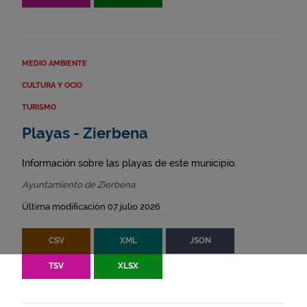
MEDIO AMBIENTE
CULTURA Y OCIO
TURISMO
Playas - Zierbena
Información sobre las playas de este municipio.
Ayuntamiento de Zierbena
Última modificación 07 julio 2026
CSV
XML
JSON
TSV
XLSX