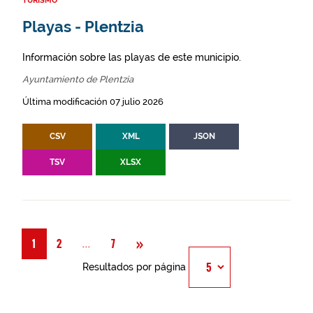
TURISMO
Playas - Plentzia
Información sobre las playas de este municipio.
Ayuntamiento de Plentzia
Última modificación 07 julio 2026
CSV
XML
JSON
TSV
XLSX
Siguiente
»
Página
...
1
2
7
Resultados por página