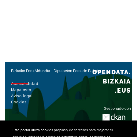
OPENDATA.
Bizkaiko Foru Aldundia
-
Diputación Foral de Bizkaia
BIZKAIA
Accesibilidad
.EUS
Mapa web
Aviso legal
Cookies
Gestionado con
Este portal utiliza
cookies
propias y de terceros para mejorar el