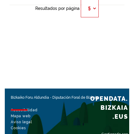
Resultados por página
OPENDATA.
Bizkaiko Foru Aldundia
-
Diputación Foral de Bizkaia
BIZKAIA
Accesibilidad
.EUS
Mapa web
Aviso legal
Cookies