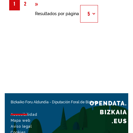
Siguiente
»
1
2
Resultados por página
OPENDATA.
Bizkaiko Foru Aldundia
-
Diputación Foral de Bizkaia
BIZKAIA
Accesibilidad
.EUS
Mapa web
Aviso legal
Cookies