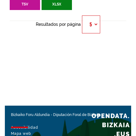
TSV
XLSX
Resultados por página
OPENDATA.
Bizkaiko Foru Aldundia
-
Diputación Foral de Bizkaia
BIZKAIA
Accesibilidad
.EUS
Mapa web