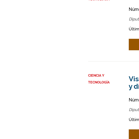
Núme
Diput
Últim
CIENCIA Y
Vis
TECNOLOGÍA
y d
Núme
Diput
Últim