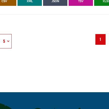
CSV
XML
JSON
TSV
XLS
1