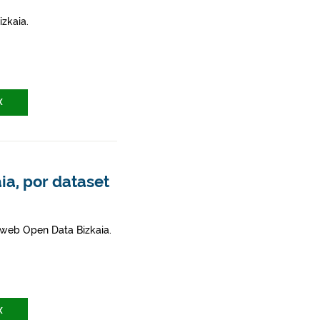
zkaia.
X
ia, por dataset
l web Open Data Bizkaia.
X