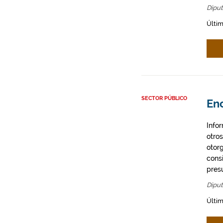
Diput
Últim
SECTOR PÚBLICO
En
Info
otro
otor
cons
presu
Diput
Últim