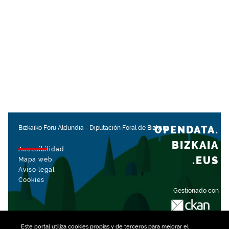
OPENDATA.
Bizkaiko Foru Aldundia
-
Diputación Foral de Bizkaia
BIZKAIA
Accesibilidad
.EUS
Mapa web
Aviso legal
Cookies
Gestionado con
Este portal utiliza
cookies
propias y de terceros para mejorar el