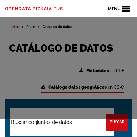
OPENDATA.BIZKAIA.EUS
MENÚ
Inicio
Datos
Catálogo de datos
CATÁLOGO DE DATOS
Metadatos
en RDF
Catálogo datos geográficos
en CSW
BUSCAR