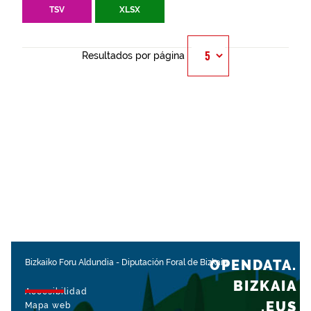
TSV
XLSX
Resultados por página
OPENDATA.
Bizkaiko Foru Aldundia
-
Diputación Foral de Bizkaia
BIZKAIA
Accesibilidad
.EUS
Mapa web