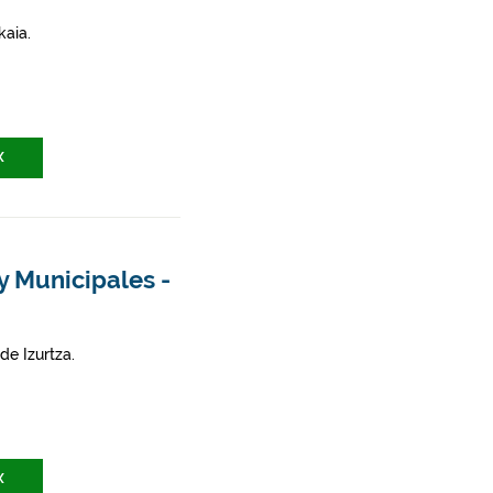
kaia.
X
y Municipales -
de Izurtza.
X