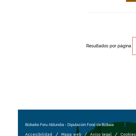
Resultados por página
Bizkaiko Foru Aldundia
-
Diputación Foral de Bizkaia
/
/
/
Accesibilidad
Mapa web
Aviso legal
Cookies