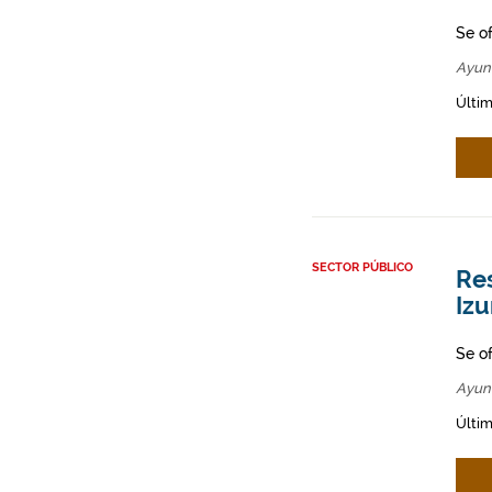
Se o
Ayun
Últim
SECTOR PÚBLICO
Res
Izu
Se o
Ayun
Últim