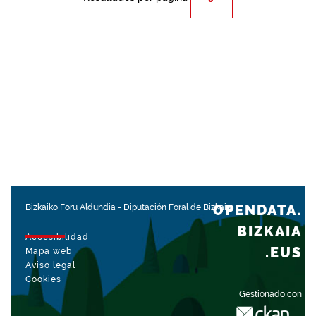
OPENDATA.
Bizkaiko Foru Aldundia
-
Diputación Foral de Bizkaia
BIZKAIA
Accesibilidad
.EUS
Mapa web
Aviso legal
Cookies
Gestionado con