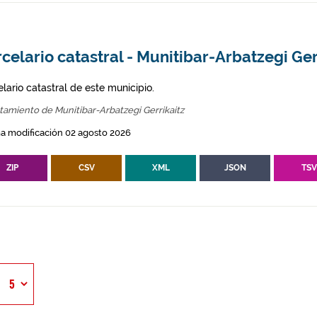
celario catastral - Munitibar-Arbatzegi Ger
lario catastral de este municipio.
amiento de Munitibar-Arbatzegi Gerrikaitz
a modificación 02 agosto 2026
ZIP
CSV
XML
JSON
TS