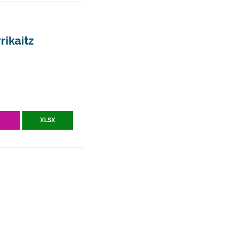
rikaitz
V
XLSX