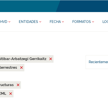
HVD
ENTIDADES
FECHA
FORMATOS
LO
tibar-Arbatzegi Gerrikaitz
Recientemen
terrestres
ructuras
XML