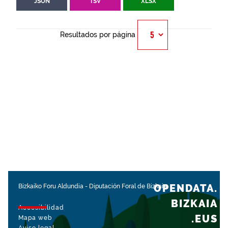
JSON
TSV
XLSX
Resultados por página
OPENDATA.
Bizkaiko Foru Aldundia
-
Diputación Foral de Bizkaia
BIZKAIA
Accesibilidad
.EUS
Mapa web