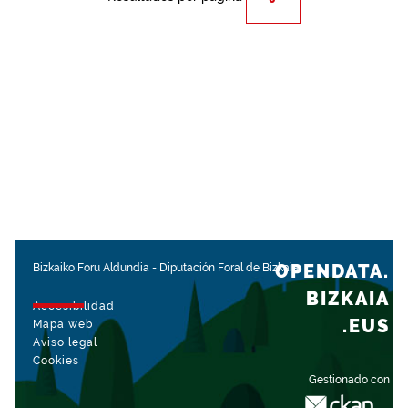
OPENDATA.
Bizkaiko Foru Aldundia
-
Diputación Foral de Bizkaia
BIZKAIA
Accesibilidad
.EUS
Mapa web
Aviso legal
Cookies
Gestionado con