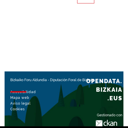
OPENDATA.
Bizkaiko Foru Aldundia
-
Diputación Foral de Bizkaia
BIZKAIA
Accesibilidad
.EUS
Mapa web
Aviso legal
Cookies
Gestionado con