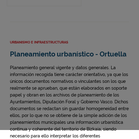
URBANISMO E INFRAESTRUCTURAS
Planeamiento urbanístico - Ortuella
Planeamiento general vigente y datos generales. La
información recogida tiene carácter orientativo, ya que los
únicos documentos normativos o vinculantes son los que
realmente se aprueban, que están elaborados en soporte
papel y obran en los archivos de planeamiento de los
Ayuntamientos, Diputación Foral y Gobierno Vasco. Dichos
documentos se redactan sin guardar homogeneidad entre
ellos, por lo que no se obtiene de la simple adición de los
planeamientos municipales una información urbanística
continua y coherente del territorio de Bizkaia, siendo
necesario para ello interpretar los diferentes