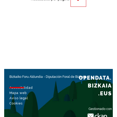
OPENDATA.
Bizkaiko Foru Aldundia
-
Diputación Foral de Bizkaia
BIZKAIA
Accesibilidad
.EUS
Mapa web
Aviso legal
Cookies
Gestionado con