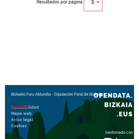
Resultados por página
OPENDATA.
Bizkaiko Foru Aldundia
-
Diputación Foral de Bizkaia
BIZKAIA
Accesibilidad
.EUS
Mapa web
Aviso legal
Cookies
Gestionado con